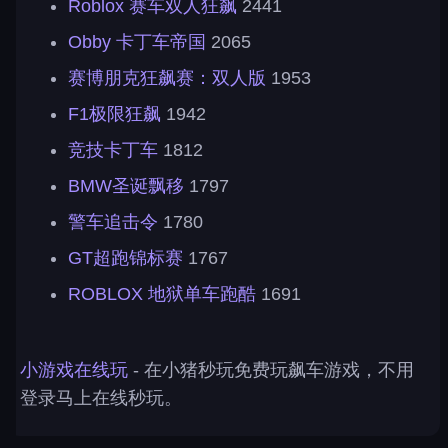
Roblox 赛车双人狂飙
2441
Obby 卡丁车帝国
2065
赛博朋克狂飙赛：双人版
1953
F1极限狂飙
1942
竞技卡丁车
1812
BMW圣诞飘移
1797
警车追击令
1780
GT超跑锦标赛
1767
ROBLOX 地狱单车跑酷
1691
小游戏在线玩
- 在小猪秒玩免费玩飙车游戏，不用
登录马上在线秒玩。