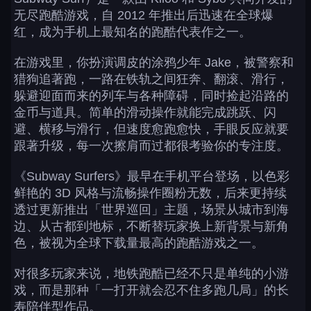
无尽跑酷游戏，自 2012 年推出后迅速在全球爆
红，成为手机上最知名的跑酷代表作之一。
在游戏里，你扮演调皮的涂鸦少年 Jake，被警察和
猎狗追著跑，一路在铁轨之间狂奔、翻滚、滑行，
躲避迎面而来的列车与各种障碍，同时捡起沿路的
金币与道具。简单的滑动操作就能完成跳跃、闪
避、横移与滑行，但速度愈跑愈快，手眼反应就要
跟著升级，每一次擦肩而过都很考验你的专注度。
《Subway Surfers》最早在手机平台登场，以色彩
鲜艳的 3D 风格与流畅操作圈粉无数，后来更持续
透过更新推出「世界巡回」主题，场景从城市到海
边、从古都到地标，不断替玩家换上新背景与新角
色，被视为全球下载量最高的跑酷游戏之一。
对很多玩家来说，地铁跑酷已经不只是单纯的小游
戏，而是那种「一打开就会忍不住多跑几局」的长
寿陪伴型作品。