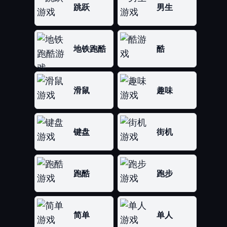
跳跃
男生
地铁跑酷
酷
滑鼠
趣味
键盘
街机
跑酷
跑步
简单
单人