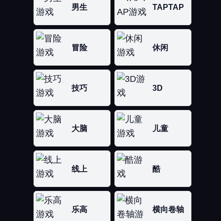
男生
TAPTAP
冒险
休闲
技巧
3D
大脑
儿童
线上
酷
乐高
横向卷轴