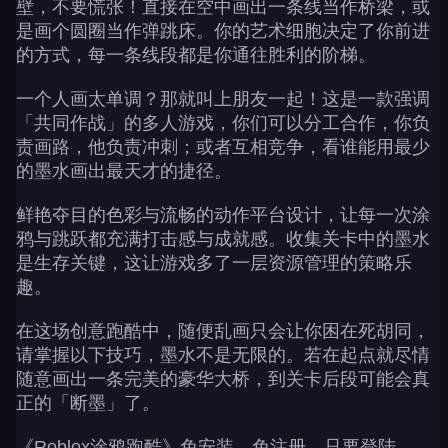
壁，不要慌张！直接在空中画出一条线当作桥梁，或
是画个圆圈当作弹跳床。你的艺术细胞决定了你前进
的方式，每一条线段都是你通往胜利的阶梯。
一个人画太单调？那就叫上朋友一起！这是一款强调
「共同作战」的多人游戏，你们可以分工合作，你负
责画路，他负责冲刺；或者互相竞争，看谁能用最少
的墨水画出最天才的捷径。
鲜艳夺目的色彩与流畅的动作平台设计，让每一次涂
鸦与跳跃都充满打击感与成就感。收集关卡中的墨水
是生存关键，这让游戏多了一层资源管理的策略乐
趣。
在这场创意跑酷中，随便乱画只会让你困在死胡同，
请掌握以下技巧，墨水不是无限的。若在起点就尽情
随意画出一条完美的豪华大桥，到关卡后段可能会真
正的「断墨」了。
《Roblox涂鸦跑酷》免安装、免注册，只要登陆