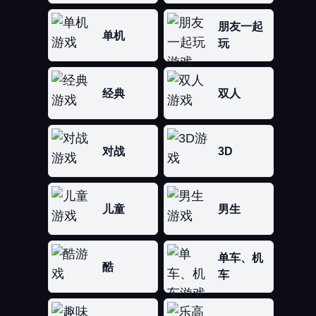
朋友一起
单机
玩
经典
双人
对战
3D
儿童
男生
单车、机
酷
车