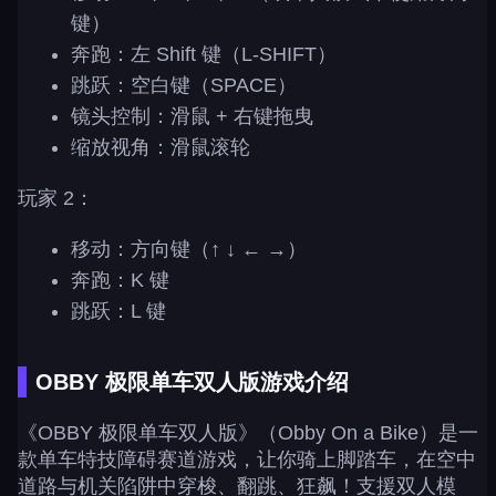
键）
奔跑：左 Shift 键（L-SHIFT）
跳跃：空白键（SPACE）
镜头控制：滑鼠 + 右键拖曳
缩放视角：滑鼠滚轮
玩家 2：
移动：方向键（↑ ↓ ← →）
奔跑：K 键
跳跃：L 键
OBBY 极限单车双人版游戏介绍
《OBBY 极限单车双人版》（Obby On a Bike）是一
款单车特技障碍赛道游戏，让你骑上脚踏车，在空中
道路与机关陷阱中穿梭、翻跳、狂飙！支援双人模