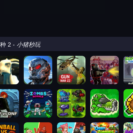
种 2
-
小猪秒玩