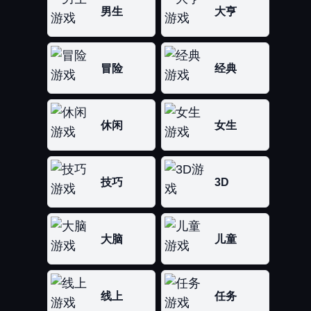
男生
大亨
冒险
经典
休闲
女生
技巧
3D
大脑
儿童
线上
任务