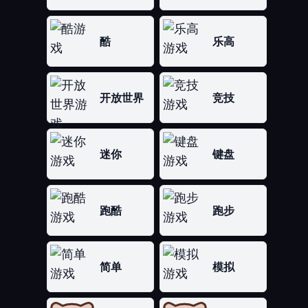
酷
乐高
开放世界
竞技
迷你
键盘
跑酷
跑步
简单
模拟