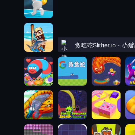
贪吃蛇Slither.io
-
小猪