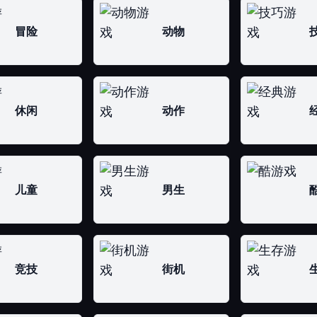
冒险
动物
休闲
动作
儿童
男生
竞技
街机