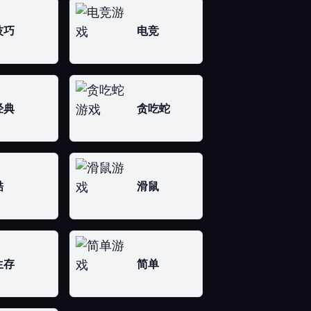
技巧
电竞
经典
贪吃蛇
酷
滑鼠
生存
简单