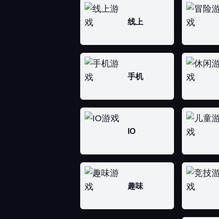
线上
手机
IO
趣味