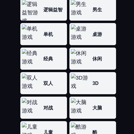
逻辑益智
男生
单机
桌游
经典
休闲
双人
3D
对战
大脑
儿童
酷