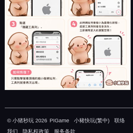
©
小猪秒玩
2026
PIGame
小豬快玩(繁中)
联络
我们
隐私权政策
服务条款