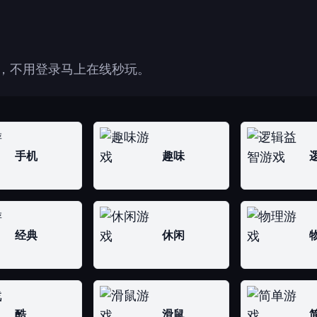
图，不用登录马上在线秒玩。
手机
趣味
经典
休闲
酷
滑鼠