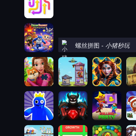
螺丝拼图
-
小猪秒玩