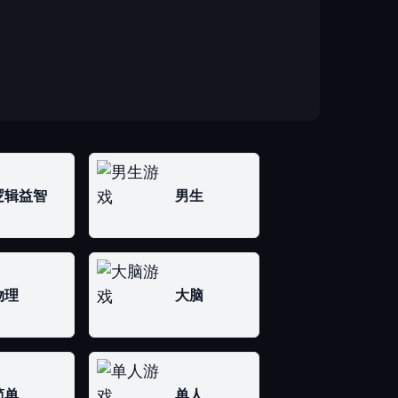
逻辑益智
男生
物理
大脑
简单
单人