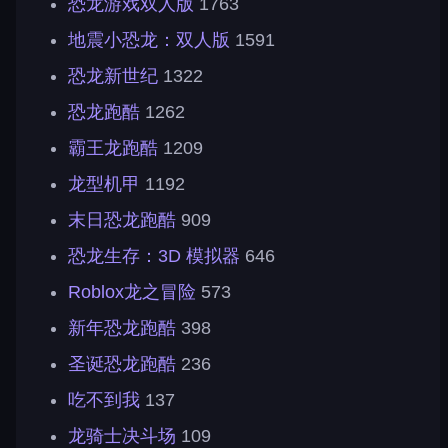
恐龙游戏双人版
1763
地震小恐龙：双人版
1591
恐龙新世纪
1322
恐龙跑酷
1262
霸王龙跑酷
1209
龙型机甲
1192
末日恐龙跑酷
909
恐龙生存：3D 模拟器
646
Roblox龙之冒险
573
新年恐龙跑酷
398
圣诞恐龙跑酷
236
吃不到我
137
龙骑士决斗场
109