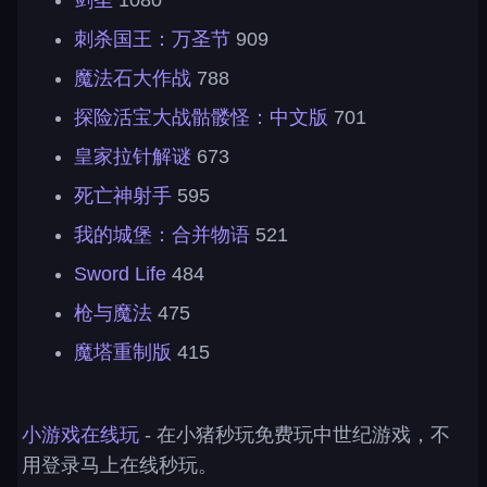
剑圣
1080
刺杀国王：万圣节
909
魔法石大作战
788
探险活宝大战骷髅怪：中文版
701
皇家拉针解谜
673
死亡神射手
595
我的城堡：合并物语
521
Sword Life
484
枪与魔法
475
魔塔重制版
415
小游戏在线玩
- 在小猪秒玩免费玩中世纪游戏，不
用登录马上在线秒玩。