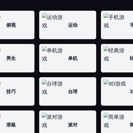
俯视
运动
男生
单机
技巧
台球
3
滑鼠
派对