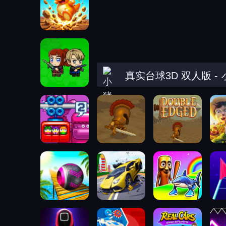
真实台球3D 双人版
-