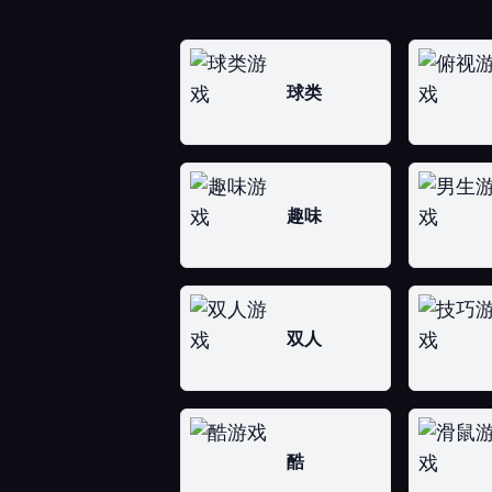
球类
趣味
双人
酷