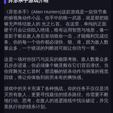
异形杀手游戏介绍
《异形杀手》(Alien Hunters)这款游戏是一款快节奏
的俯视角动作小品，你手中的唯一武器，就是那把能
够无声终结敌人的 光之匕首。 在这里，单纯的正面
硬干只会让你陷入绝境，唯有运用智慧与地形，像一
道影子般在敌人身后发动致命一击，才能顺利完成任
务。你的每一个动作都必须快、狠、准，因为敌人数
量众多，一个错误的判断就可能让你功亏一篑。
这是一场对你技巧与反应的极限考验。敌人数量众多
且步步进逼，你必须像个幽灵般在它们背后潜伏。当
你挥舞光之匕首时，那流畅的斩杀动作与俐落的视觉
回馈，将让你体验到前所未有的爽快感。
游戏中的关卡充满了各种挑战，你的任务不仅仅是消
灭所有敌人，更要寻找最佳的猎杀路径。你需要不断
地行动、思考，在敌人的巡逻路线中找出破绽，并完
美执行你的猎杀计划。