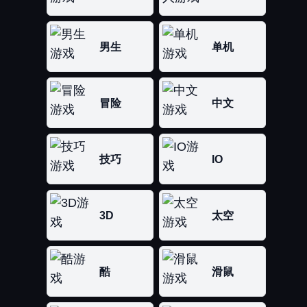
男生
单机
冒险
中文
技巧
IO
3D
太空
酷
滑鼠