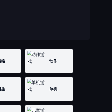
策略
动作
男生
单机