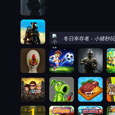
冬日幸存者
-
小猪秒玩