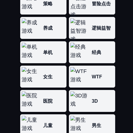
策略
冒险点击
养成
逻辑益智
单机
经典
女生
WTF
医院
3D
儿童
男生