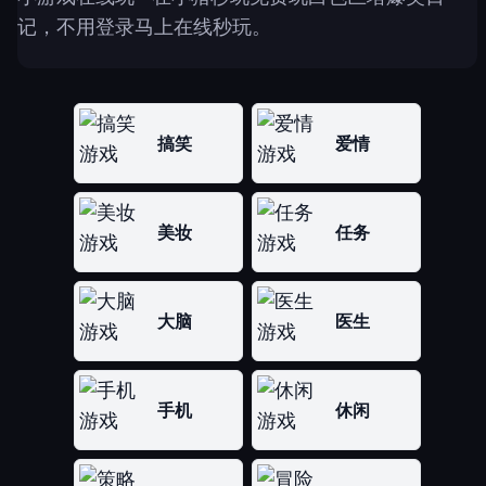
记，不用登录马上在线秒玩。
搞笑
爱情
美妆
任务
大脑
医生
手机
休闲