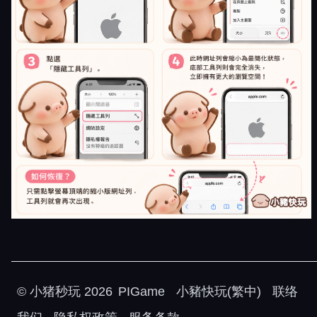
©
小猪秒玩
2026
PIGame
小豬快玩(繁中)
联络