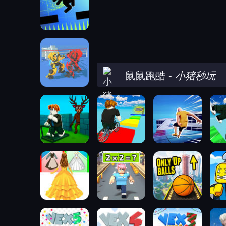
鼠鼠跑酷
-
小猪秒玩