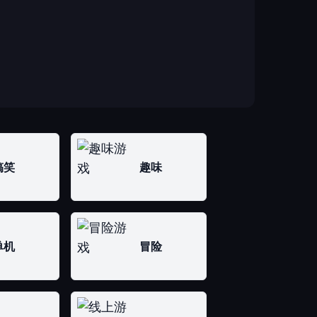
搞笑
趣味
单机
冒险