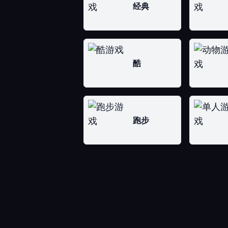
经典
酷
跑步