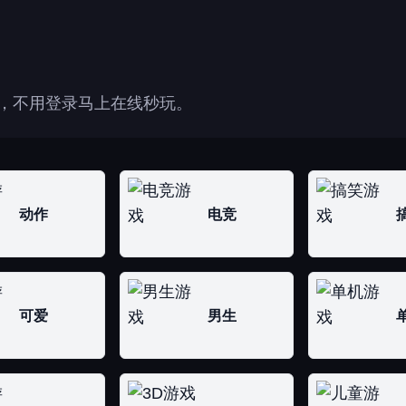
酷，不用登录马上在线秒玩。
动作
电竞
可爱
男生