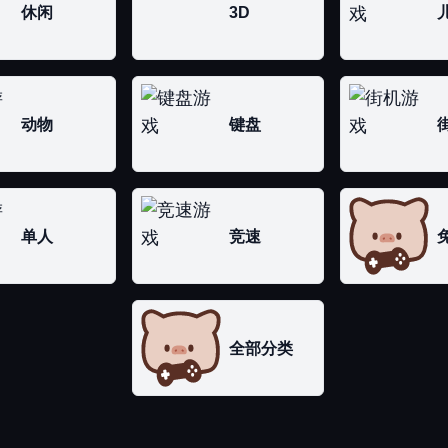
休闲
3D
动物
键盘
单人
竞速
全部分类