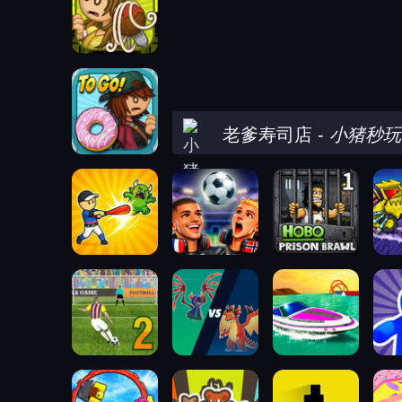
老爹寿司店
-
小猪秒玩