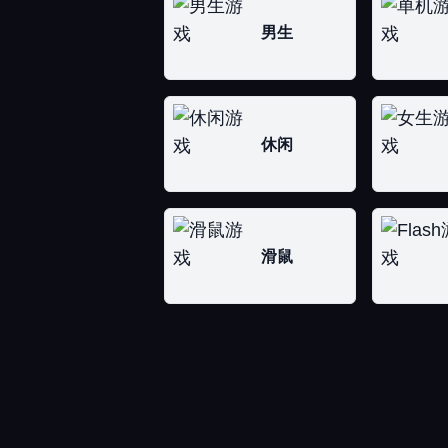
男生
休闲
滑鼠