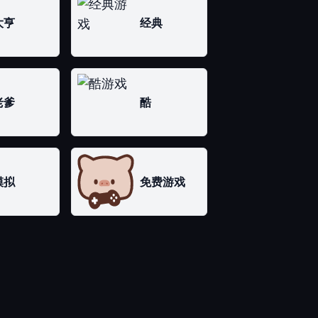
大亨
经典
老爹
酷
模拟
免费游戏