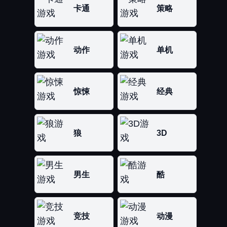
卡通
策略
动作
单机
惊悚
经典
狼
3D
男生
酷
竞技
动漫