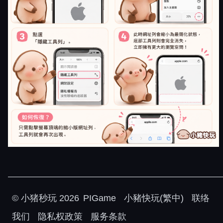
©
小猪秒玩
2026
PIGame
小豬快玩(繁中)
联络
我们
隐私权政策
服务条款