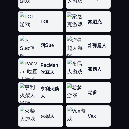
LOL
索尼克
阿Sue
炸弹超人
PacMan
布偶人
吃豆人
亨利火柴
老爹
人
火柴人
Vex