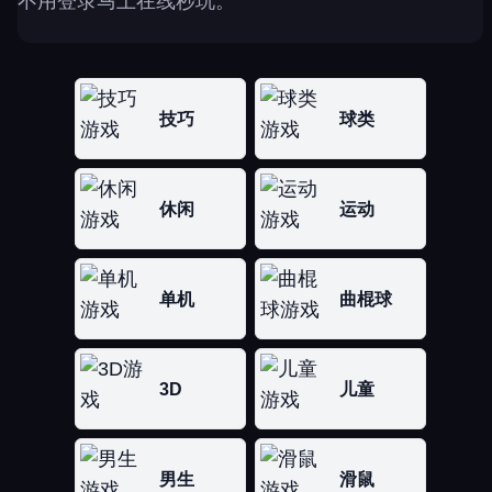
不用登录马上在线秒玩。
技巧
球类
休闲
运动
单机
曲棍球
3D
儿童
男生
滑鼠