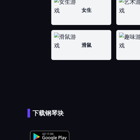
女生
滑鼠
下载钢琴块